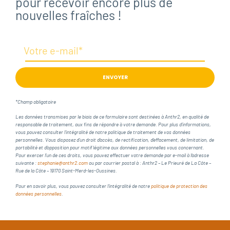
pour recevoir encore plus de
nouvelles fraîches !
ENVOYER
*Champ obligatoire
Les données transmises par le biais de ce formulaire sont destinées à Anthr2, en qualité de
responsable de traitement, aux fins de répondre à votre demande. Pour plus d’informations,
vous pouvez consulter l’intégralité de notre politique de traitement de vos données
personnelles. Vous disposez d’un droit d’accès, de rectification, d’effacement, de limitation, de
portabilité et d’opposition pour motif légitime aux données personnelles vous concernant.
Pour exercer l’un de ces droits, vous pouvez effectuer votre demande par e-mail à l’adresse
suivante :
stephanie@anthr2.com
ou par courrier postal à : Anthr2 – Le Prieuré de La Côte –
Rue de la Côte – 19170 Saint-Merd-les-Oussines.
Pour en savoir plus, vous pouvez consulter l’intégralité de notre
politique de protection des
données personnelles
.