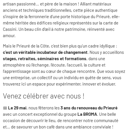
artisan passionné… et père de la maison ! Alliant matériaux
anciens et techniques traditionnelles, cette pièce authentique
s’inspire de la ferronnerie d’une porte historique du Prieuré, elle-
même héritée des édifices religieux représentés sur la carte de
Cassini. Un beau clin d’œil à notre patrimoine, réinventé avec
amour.
Mais le Prieuré de la Côte, c’est bien plus qu’un cadre idyllique :
c’est un véritable incubateur de changement
. Nous y accueillons
stages, retraites, séminaires et formations
, dans une
atmosphère où l’échange, l’écoute, l’accueil, la culture et
l’apprentissage sont au cœur de chaque rencontre. Que vous soyez
une entreprise, un collectif ou un individu en quête de sens, vous
trouverez ici un espace pour expérimenter, innover et évoluer.
Venez célébrer avec nous !
📅
Le 29 mai
, nous fêterons les
3 ans du renouveau du Prieuré
avec un concert exceptionnel du groupe
La BROMA
. Une belle
occasion de découvrir le lieu, de rencontrer notre communauté
et… de savourer un bon café dans une ambiance conviviale !